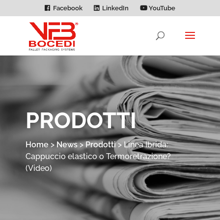
Facebook
LinkedIn
YouTube
PRODOTTI
Home
>
News
>
Prodotti
>
Linea Ibrida:
Cappuccio elastico o Termoretrazione?
(Video)