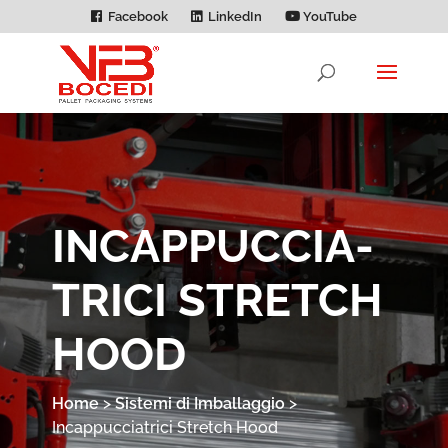
Facebook
LinkedIn
YouTube
INCAPPUCCIA­
TRICI STRETCH
HOOD
Home
>
Sistemi di Imballaggio
>
Incappuccia­trici Stretch Hood