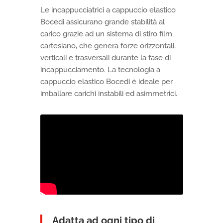
Le incappucciatrici a cappuccio elastico
Bocedi assicurano grande stabilità al
carico grazie ad un sistema di stiro film
cartesiano, che genera forze orizzontali,
verticali e trasversali durante la fase di
incappucciamento. La tecnologia a
cappuccio elastico Bocedi è ideale per
imballare carichi instabili ed asimmetrici.
Adatta ad ogni tipo di