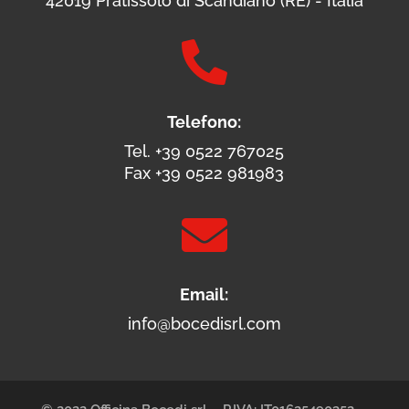
42019 Pratissolo di Scandiano (RE) - Italia

Telefono:
Tel. +39 0522 767025
Fax +39 0522 981983

Email:
info@bocedisrl.com