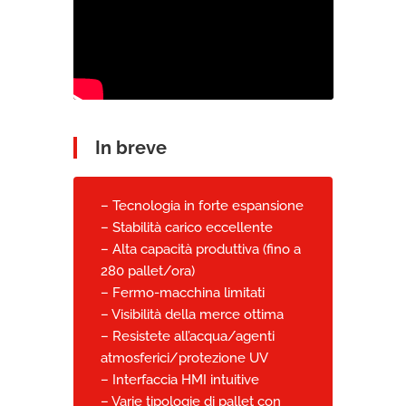
In breve
– Tecnologia in forte espansione
– Stabilità carico eccellente
– Alta capacità produttiva (fino a
280 pallet/ora)
– Fermo-macchina limitati
– Visibilità della merce ottima
– Resistete all’acqua/agenti
atmosferici/protezione UV
– Interfaccia HMI intuitive
– Varie tipologie di pallet con