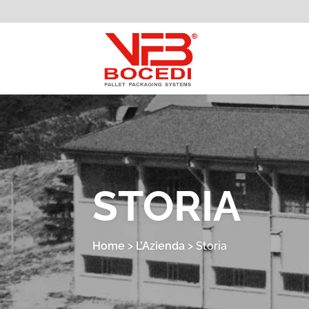
STORIA
Home
>
L’Azienda
>
Storia