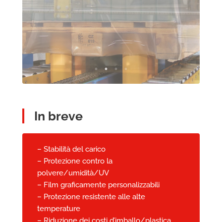
In breve
– Stabilità del carico
– Protezione contro la
polvere/umidità/UV
– Film graficamente personalizzabili
– Protezione resistente alle alte
temperature
– Riduzione dei costi d’imballo/plastica