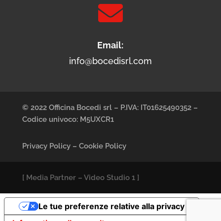

Email:
info@bocedisrl.com
© 2022 Officina Bocedi srl – P.IVA: IT01625490352 –
Codice univoco: M5UXCR1
Privacy Policy
–
Cookie Policy
[
Media Partner
–
Video Studio 1
]
Le tue preferenze relative alla privacy