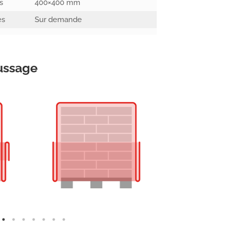
s
400×400 mm
es
Sur demande
ussage