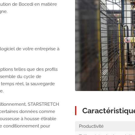
ution de Bocedi en matière
gne.
giciel de votre entreprise à
ions telles que des profils
ensemble du cycle de
 temps réel, la sauvegarde
e.
onditionnement, STARSTRETCH
Caractéristiqu
nir certaines données comme
 housseuse à housse étirable
e conditionnement pour
Productivité