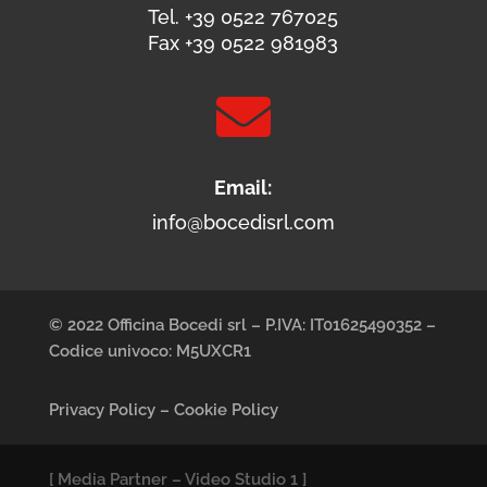
Tel. +39 0522 767025
Fax +39 0522 981983

Email:
info@bocedisrl.com
© 2022 Officina Bocedi srl – P.IVA: IT01625490352 –
Codice univoco: M5UXCR1
Privacy Policy
–
Cookie Policy
[
Media Partner
–
Video Studio 1
]