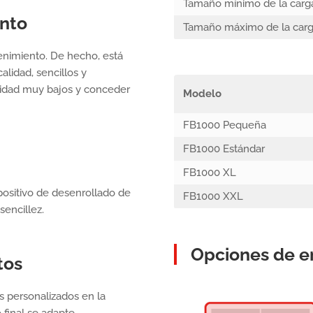
Tamaño mínimo de la carg
nto
Tamaño máximo de la car
nimiento. De hecho, está
alidad, sencillos y
ividad muy bajos y conceder
Modelo
FB1000 Pequeña
FB1000 Estándar
FB1000 XL
positivo de desenrollado de
FB1000 XXL
sencillez.
Opciones de 
tos
s personalizados en la
 final se adapte