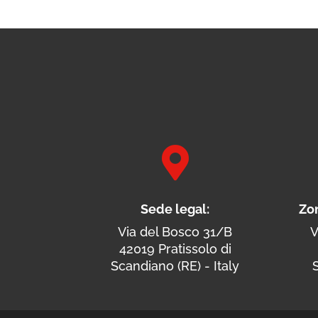

Sede legal:
Zo
Via del Bosco 31/B
V
42019 Pratissolo di
Scandiano (RE) - Italy
S