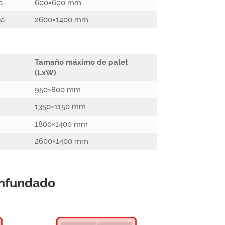
a
600×600 mm
ga
2600×1400 mm
Tamaño máximo de palet
(LxW)
950×800 mm
1350×1150 mm
1800×1400 mm
2600×1400 mm
enfundado