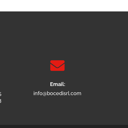

Email:
5
info@bocedisrl.com
3