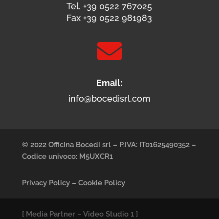
Tel. +39 0522 767025
Fax +39 0522 981983

Email:
info@bocedisrl.com
© 2022 Officina Bocedi srl – P.IVA: IT01625490352 –
Codice univoco: M5UXCR1
Privacy Policy
–
Cookie Policy
[
Media Partner
–
Video Studio 1
]